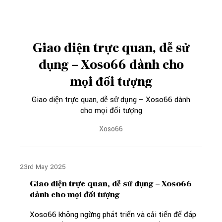
Giao diện trực quan, dễ sử
dụng – Xoso66 dành cho
mọi đối tượng
Giao diện trực quan, dễ sử dụng – Xoso66 dành
cho mọi đối tượng
Xoso66
23rd May 2025
Giao diện trực quan, dễ sử dụng – Xoso66
dành cho mọi đối tượng
Xoso66 không ngừng phát triển và cải tiến để đáp